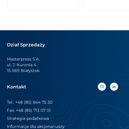
(360 stopni) nośnik informacji.
zapoznać się z pełną g
Pozwalają markom łączyć
naszych etykiet
efektowne wyróżnienie
termokurczliwych i
wizualne z kluczowymi
samoprzylepnych – od
informacjami o produkcie oraz
rozwiązań standardow
treściami promocyjnymi. Dzięki
wysoce specjalistyczne
żywym kolorom, najwyższej
Szczególne wydarzenie:
jakości druku i trwałym
Wspólnie z Natureef jed
Dział Sprzedaży
wykończeniom zapewniają silną
naszych […]
ekspozycję na półce sklepowej,
odpowiadając jednocześnie na
Masterpress S.A.
różnorodne potrzeby
ul. J. Kuronia 4
komunikacyjne. Etykiety
15-569 Białystok
termokurczliwe są […]
Kontakt
Tel.: +48 (85) 664 75 30
Fax: +48 (85) 713 07 01
Strategia podatkowa
Informacje dla akcjonariuszy