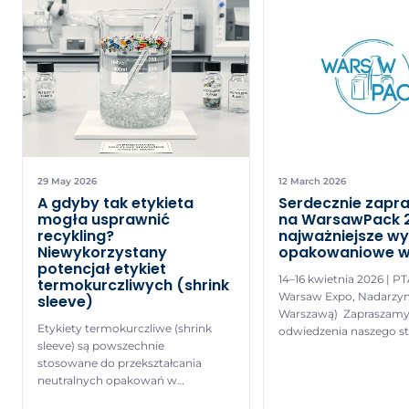
29 May 2026
12 March 2026
A gdyby tak etykieta
Serdecznie zapr
mogła usprawnić
na WarsawPack 
recykling?
najważniejsze w
Niewykorzystany
opakowaniowe w
potencjał etykiet
14–16 kwietnia 2026 | P
termokurczliwych (shrink
Warsaw Expo, Nadarzyn
sleeve)
Warszawą) Zapraszamy
Etykiety termokurczliwe (shrink
odwiedzenia naszego st
sleeve) są powszechnie
2.25, gdzie będzie możn
stosowane do przekształcania
zobaczyć jak pracują n
neutralnych opakowań w
maszyny do aplikacji et
wyrazisty, pełnowymiarowy
termokurczliwych oraz