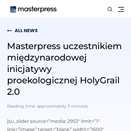
Search
Me
ALL NEWS
Masterpress uczestnikiem
międzynarodowej
inicjatywy
proekologicznej HolyGrail
2.0
Reading time: approximately 3 minutes
[su_slider source=”media: 2953″ limit=”1″
link=”image” target=”blank” width=”1600″