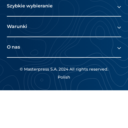
Szybkie wybieranie
O nas
Warunki
Rynki
Polityka prywatności
O nas
Oferty pracy
Zasady i warunki
O nas
RODO
© Masterpress S.A. 2024 All rights reserved.
CSR
Polish
Oferty pracy