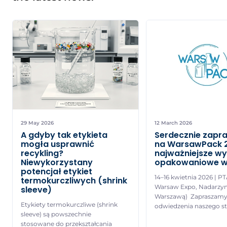
29 May 2026
12 March 2026
A gdyby tak etykieta
Serdecznie zapr
mogła usprawnić
na WarsawPack 
recykling?
najważniejsze w
Niewykorzystany
opakowaniowe w
potencjał etykiet
14–16 kwietnia 2026 | P
termokurczliwych (shrink
Warsaw Expo, Nadarzyn
sleeve)
Warszawą) Zapraszamy
Etykiety termokurczliwe (shrink
odwiedzenia naszego st
sleeve) są powszechnie
2.25, gdzie będzie możn
stosowane do przekształcania
zobaczyć jak pracują n