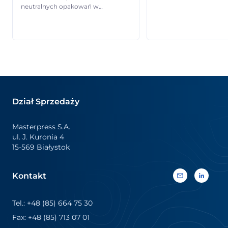
neutralnych opakowań w
maszyny do aplikacji et
wyrazisty, pełnowymiarowy
termokurczliwych oraz
(360 stopni) nośnik informacji.
zapoznać się z pełną g
Pozwalają markom łączyć
naszych etykiet
efektowne wyróżnienie
termokurczliwych i
wizualne z kluczowymi
samoprzylepnych – od
informacjami o produkcie oraz
rozwiązań standardow
treściami promocyjnymi. Dzięki
wysoce specjalistyczne
żywym kolorom, najwyższej
Szczególne wydarzenie:
jakości druku i trwałym
Wspólnie z Natureef jed
Dział Sprzedaży
wykończeniom zapewniają silną
naszych […]
ekspozycję na półce sklepowej,
odpowiadając jednocześnie na
Masterpress S.A.
różnorodne potrzeby
ul. J. Kuronia 4
komunikacyjne. Etykiety
15-569 Białystok
termokurczliwe są […]
Kontakt
Tel.: +48 (85) 664 75 30
Fax: +48 (85) 713 07 01