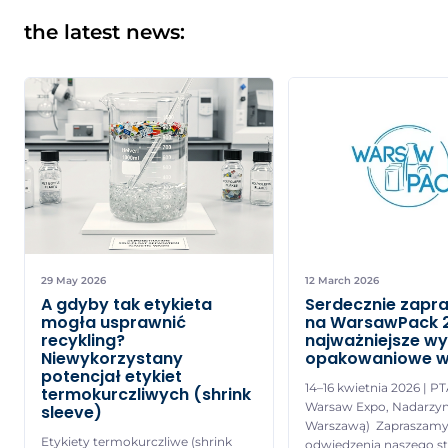
the latest news:
29 May 2026
12 March 2026
A gdyby tak etykieta
Serdecznie zapr
mogła usprawnić
na WarsawPack 
recykling?
najważniejsze w
Niewykorzystany
opakowaniowe w
potencjał etykiet
14–16 kwietnia 2026 | P
termokurczliwych (shrink
Warsaw Expo, Nadarzyn
sleeve)
Warszawą) Zapraszamy
Etykiety termokurczliwe (shrink
odwiedzenia naszego st