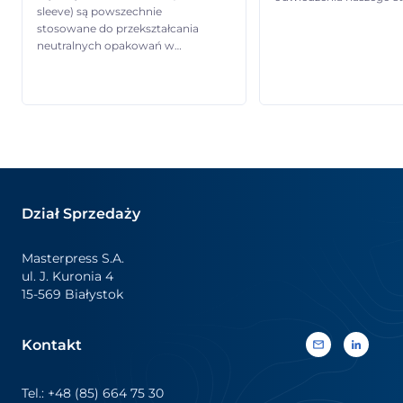
sleeve) są powszechnie
2.25, gdzie będzie możn
stosowane do przekształcania
zobaczyć jak pracują n
neutralnych opakowań w
maszyny do aplikacji et
wyrazisty, pełnowymiarowy
termokurczliwych oraz
(360 stopni) nośnik informacji.
zapoznać się z pełną g
Pozwalają markom łączyć
naszych etykiet
efektowne wyróżnienie
termokurczliwych i
wizualne z kluczowymi
samoprzylepnych – od
informacjami o produkcie oraz
rozwiązań standardow
treściami promocyjnymi. Dzięki
wysoce specjalistyczne
żywym kolorom, najwyższej
Szczególne wydarzenie:
jakości druku i trwałym
Wspólnie z Natureef jed
Dział Sprzedaży
wykończeniom zapewniają silną
naszych […]
ekspozycję na półce sklepowej,
odpowiadając jednocześnie na
Masterpress S.A.
różnorodne potrzeby
ul. J. Kuronia 4
komunikacyjne. Etykiety
15-569 Białystok
termokurczliwe są […]
Kontakt
Tel.: +48 (85) 664 75 30