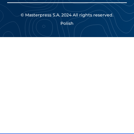
O nas
RODO
© Masterpress S.A. 2024 All rights reserved.
CSR
Polish
Oferty pracy