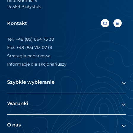
ul. J. Kuronia 4
komunikacyjne. Etykiety
15-569 Białystok
termokurczliwe są […]
Kontakt
Tel.: +48 (85) 664 75 30
Fax: +48 (85) 713 07 01
Strategia podatkowa
Informacje dla akcjonariuszy
Szybkie wybieranie
O nas
Warunki
Rynki
Polityka prywatności
O nas
Oferty pracy
Zasady i warunki