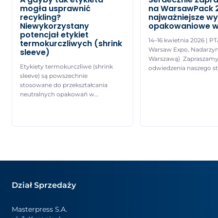
mogła usprawnić
na WarsawPack 
recykling?
najważniejsze w
Niewykorzystany
opakowaniowe w
potencjał etykiet
14–16 kwietnia 2026 | P
termokurczliwych (shrink
Warsaw Expo, Nadarzyn
sleeve)
Warszawą) Zapraszamy
Etykiety termokurczliwe (shrink
odwiedzenia naszego st
sleeve) są powszechnie
2.25, gdzie będzie możn
stosowane do przekształcania
zobaczyć jak pracują n
neutralnych opakowań w
maszyny do aplikacji et
wyrazisty, pełnowymiarowy
termokurczliwych oraz
(360 stopni) nośnik informacji.
zapoznać się z pełną g
Pozwalają markom łączyć
naszych etykiet
efektowne wyróżnienie
termokurczliwych i
wizualne z kluczowymi
samoprzylepnych – od
informacjami o produkcie oraz
rozwiązań standardow
treściami promocyjnymi. Dzięki
wysoce specjalistyczne
żywym kolorom, najwyższej
Szczególne wydarzenie:
jakości druku i trwałym
Wspólnie z Natureef jed
Dział Sprzedaży
wykończeniom zapewniają silną
naszych […]
ekspozycję na półce sklepowej,
odpowiadając jednocześnie na
Masterpress S.A.
różnorodne potrzeby