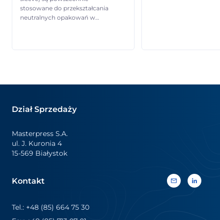
2.25, gdzie będzie możn
stosowane do przekształcania
zobaczyć jak pracują n
neutralnych opakowań w
maszyny do aplikacji et
wyrazisty, pełnowymiarowy
termokurczliwych oraz
(360 stopni) nośnik informacji.
zapoznać się z pełną g
Pozwalają markom łączyć
naszych etykiet
efektowne wyróżnienie
termokurczliwych i
wizualne z kluczowymi
samoprzylepnych – od
informacjami o produkcie oraz
rozwiązań standardow
treściami promocyjnymi. Dzięki
wysoce specjalistyczne
żywym kolorom, najwyższej
Szczególne wydarzenie:
jakości druku i trwałym
Wspólnie z Natureef jed
Dział Sprzedaży
wykończeniom zapewniają silną
naszych […]
ekspozycję na półce sklepowej,
odpowiadając jednocześnie na
Masterpress S.A.
różnorodne potrzeby
ul. J. Kuronia 4
komunikacyjne. Etykiety
15-569 Białystok
termokurczliwe są […]
Kontakt
Tel.: +48 (85) 664 75 30