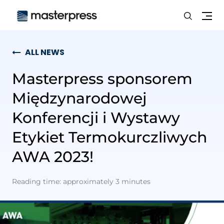
Search
Me
ALL NEWS
Masterpress sponsorem
Międzynarodowej
Konferencji i Wystawy
Etykiet Termokurczliwych
AWA 2023!
Reading time: approximately 3 minutes