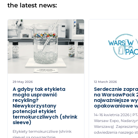
the latest news:
29 May 2026
12 March 2026
A gdyby tak etykieta
Serdecznie zapr
mogła usprawnić
na WarsawPack 
recykling?
najważniejsze w
Niewykorzystany
opakowaniowe w
potencjał etykiet
14–16 kwietnia 2026 | P
termokurczliwych (shrink
Warsaw Expo, Nadarzyn
sleeve)
Warszawą) Zapraszamy
Etykiety termokurczliwe (shrink
odwiedzenia naszego st
sleeve) są powszechnie