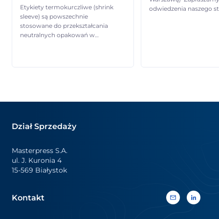
Etykiety termokurczliwe (shrink
odwiedzenia naszego st
sleeve) są powszechnie
2.25, gdzie będzie możn
stosowane do przekształcania
zobaczyć jak pracują n
neutralnych opakowań w
maszyny do aplikacji et
wyrazisty, pełnowymiarowy
termokurczliwych oraz
(360 stopni) nośnik informacji.
zapoznać się z pełną g
Pozwalają markom łączyć
naszych etykiet
efektowne wyróżnienie
termokurczliwych i
wizualne z kluczowymi
samoprzylepnych – od
informacjami o produkcie oraz
rozwiązań standardow
treściami promocyjnymi. Dzięki
wysoce specjalistyczne
żywym kolorom, najwyższej
Szczególne wydarzenie:
jakości druku i trwałym
Wspólnie z Natureef jed
Dział Sprzedaży
wykończeniom zapewniają silną
naszych […]
ekspozycję na półce sklepowej,
odpowiadając jednocześnie na
Masterpress S.A.
różnorodne potrzeby
ul. J. Kuronia 4
komunikacyjne. Etykiety
15-569 Białystok
termokurczliwe są […]
Kontakt