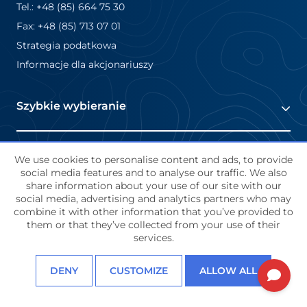
Tel.: +48 (85) 664 75 30
Fax: +48 (85) 713 07 01
Strategia podatkowa
Informacje dla akcjonariuszy
Szybkie wybieranie
O nas
Warunki
We use cookies to personalise content and ads, to provide
Rynki
social media features and to analyse our traffic. We also
share information about your use of our site with our
Polityka prywatności
social media, advertising and analytics partners who may
O nas
Oferty pracy
combine it with other information that you’ve provided to
Zasady i warunki
them or that they’ve collected from your use of their
O nas
services.
RODO
© Masterpress S.A. 2024 All rights reserved.
CSR
DENY
CUSTOMIZE
ALLOW ALL
Polish
Oferty pracy