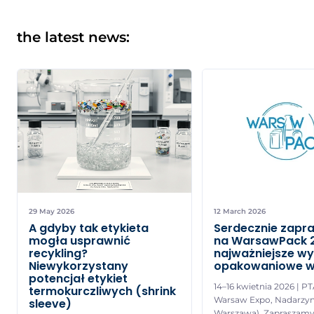
the latest news:
29 May 2026
12 March 2026
A gdyby tak etykieta
Serdecznie zapr
mogła usprawnić
na WarsawPack 
recykling?
najważniejsze w
Niewykorzystany
opakowaniowe w
potencjał etykiet
14–16 kwietnia 2026 | P
termokurczliwych (shrink
Warsaw Expo, Nadarzyn
sleeve)
Warszawą) Zapraszamy